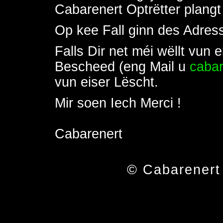
Cabarenert Optrëtter plangt
Op kee Fall ginn des Adress
Falls Dir net méi wëllt vun e
Bescheed (eng Mail u
caba
vun eiser Lëscht.
Mir soen Iech Merci !
Cabarenert
© Cabarenert