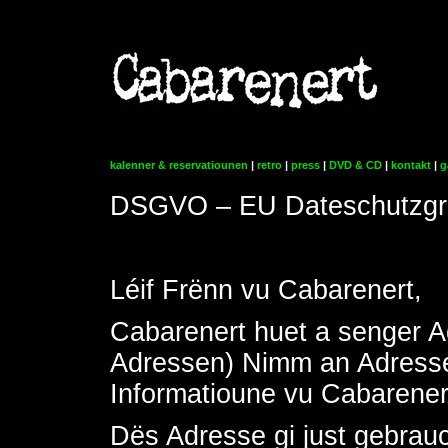
kalenner & reservatiounen
|
retro
|
press
|
DVD & CD
|
kontakt
|
g
DSGVO – EU Dateschutzgr
Léif Frënn vu Cabarenert,
Cabarenert huet a senger A
Adressen) Nimm an Adresse 
Informatioune vu Cabarenert
Dës Adresse gi just gebrauc