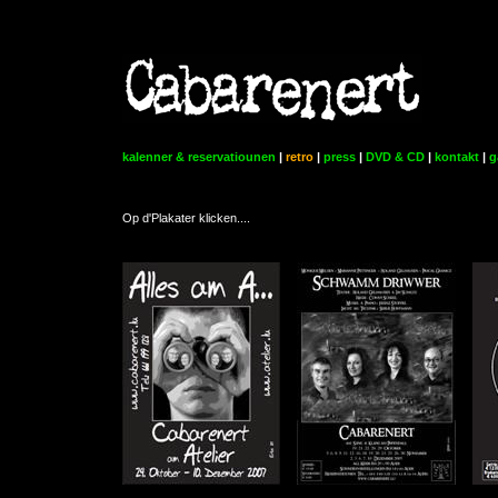
kalenner & reservatiounen
|
retro
|
press
|
DVD & CD
|
kontakt
|
g
Op d'Plakater klicken....