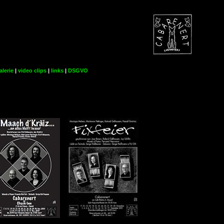
alerie
|
video clips
|
links
|
DSGVO